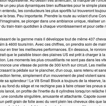
tion équivalente. Au dessin très américain, la marque de l'onc
e un peu plus dynamiques bien suffisantes pour le simple plais
 entendu, les conducteurs les plus sportifs lui trouveront toujou
le bras. Peu importante. Prendre la route au volant d'une Corve
 l'imaginaire, se plonger dans une ambiance unique, réaliser u
 du train-train quotidien à chaque vrombissement et pour cette 
uissant de la gamme mais il développe tout de même 437 cheva
Nm à 4600 tours/min. Avec ces chiffres, on prendra soin de main
our en tirer les meilleures performances. En dessous, le ronr
trait que le paisible bison des plaines US est prêt à charger à la
n. Les moments les plus croustillants ne sont pas dans les vi
nonce une vitesse de pointe de 300 km/h sur circuit. Les meill
écrasant la pédale sur le plancher, d'un coup, sans retenu et s
élection ferme, simplement d'un mouvement de pied violent sans
te sa splendeur ! Le V8 Small Block a toujours de la réserve, l
 au fond du siège et ne rechigne pas à faire crisser les pneus 
ois lancé, on profite de l'inertie du 8 cylindres lorsqu'on relâch
 une conduite singulière, amusante et attachante. Capote ouvert
un petit grain de folie avec du vent plein les cheveux dès que l