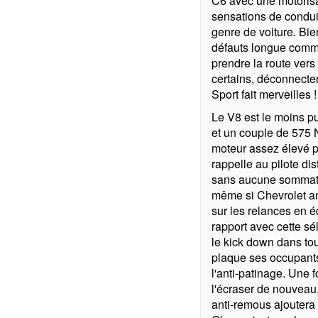
C6 avec une motorisa
sensations de conduit
genre de voiture. Bien
défauts longue comme 
prendre la route vers
certains, déconnecter
Sport fait merveilles !
Le V8 est le moins p
et un couple de 575 
moteur assez élevé p
rappelle au pilote dis
sans aucune sommatio
même si Chevrolet an
sur les relances en 
rapport avec cette s
le kick down dans tou
plaque ses occupants
l'anti-patinage. Une f
l'écraser de nouveau,
anti-remous ajoutera 