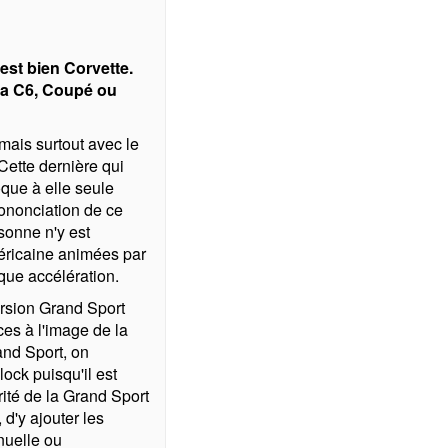
est bien Corvette.
 la C6, Coupé ou
ais surtout avec le
Cette dernière qui
oque à elle seule
rononciation de ce
sonne n'y est
méricaine animées par
que accélération.
ersion Grand Sport
ces à l'image de la
and Sport, on
ck puisqu'il est
rité de la Grand Sport
 d'y ajouter les
nuelle ou