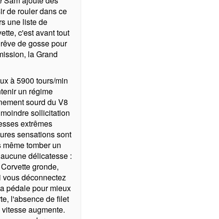
le Sam ajoute des
ir de rouler dans ce
rs une liste de
tte, c'est avant tout
n rêve de gosse pour
mission, la Grand
ux à 5900 tours/min
tenir un régime
onnement sourd du V8
 moindre sollicitation
tesses extrêmes
eures sensations sont
ans même tomber un
 aucune délicatesse :
a Corvette gronde,
si vous déconnectez
e la pédale pour mieux
e, l'absence de filet
a vitesse augmente.