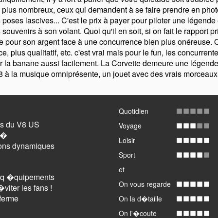
s plus nombreux, ceux qui demandent à se faire prendre en pho
 poses lascives... C'est le prix à payer pour piloter une légende
ouvenirs à son volant. Quoi qu'il en soit, si on fait le rapport pr
 pour son argent face à une concurrence bien plus onéreuse. O
ce, plus qualitatif, etc. c'est vrai mais pour le fun, les concurrent
la banane aussi facilement. La Corvette demeure une légende
 à la musique omniprésente, un jouet avec des vrais morceaux
Quotidien
ns du V8 US
Voyage
rm�
Loisir
ons dynamiques
Sport
et
t qq �quipements
On vous regarde
viter les fans !
ferme
On la d�taille
On l'�coute