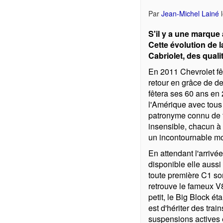
Par
Jean-Michel Lainé
S'il y a une marque
Cette évolution de 
Cabriolet, des qual
En 2011 Chevrolet fê
retour en grâce de d
fêtera ses 60 ans en 
l'Amérique avec tous 
patronyme connu de to
insensible, chacun à
un incontournable mo
En attendant l'arrivé
disponible elle aussi
toute première C1 so
retrouve le fameux V
petit, le Big Block ét
est d'hériter des trai
suspensions actives e