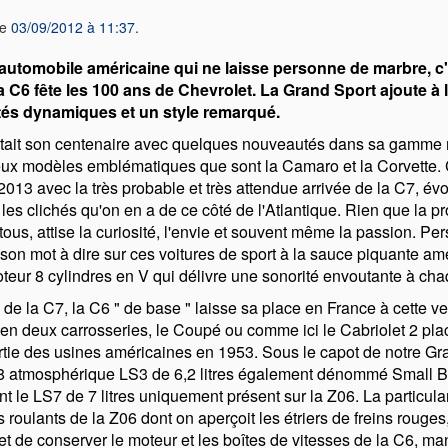
le
03/09/2012 à 11:37
.
 automobile américaine qui ne laisse personne de marbre, c'
la C6 fête les 100 ans de Chevrolet. La Grand Sport ajoute à
ités dynamiques et un style remarqué.
tait son centenaire avec quelques nouveautés dans sa gamme m
eux modèles emblématiques que sont la Camaro et la Corvette. 
2013 avec la très probable et très attendue arrivée de la C7, év
les clichés qu'on en a de ce côté de l'Atlantique. Rien que la p
us, attise la curiosité, l'envie et souvent même la passion. Per
 son mot à dire sur ces voitures de sport à la sauce piquante a
teur 8 cylindres en V qui délivre une sonorité envoutante à cha
e de la C7, la C6
de base
laisse sa place en France à cette v
 en deux carrosseries, le Coupé ou comme ici le Cabriolet 2 pla
rtie des usines américaines en 1953. Sous le capot de notre Gr
8 atmosphérique LS3 de 6,2 litres également dénommé Small Blo
ant le LS7 de 7 litres uniquement présent sur la Z06. La particula
ns roulants de la Z06 dont on aperçoit les étriers de freins rouges,
t de conserver le moteur et les boîtes de vitesses de la C6, ma