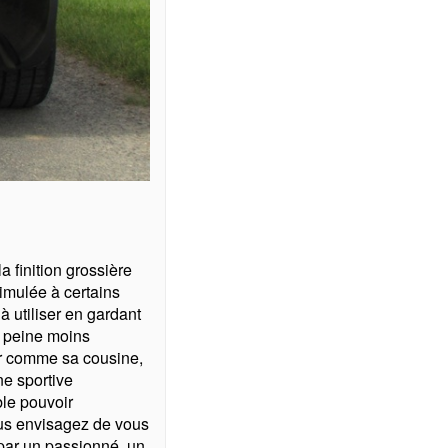
a finition grossière
simulée à certains
à utiliser en gardant
à peine moins
ser comme sa cousine,
ne sportive
ble pouvoir
 vous envisagez de vous
e par un passionné, un