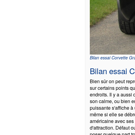
Bilan essai Corvette Gr
Bilan essai 
Bien sûr on peut repr
sur certains points q
endroits. Il y a auss
son calme, ou bien e
puissante s'affiche à
même si elle se débro
américaine avec ses d
d'attraction. Défaut o
poser quelque part tra