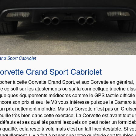
and Sport Cabriolet
Corvette Grand Sport Cabriolet
ocher à cette Corvette Grand Sport, et aux Corvette en général, l
ue ce soit sur les ajustements ou sur la connectique à peine dis
i quelques équipements médiocres comme le GPS tactile difficile 
ncore son prix si seul le V8 vous intéresse puisque la Camaro 
 un prix nettement moindre. Mais la Corvette n'est pas un Crui
uille très bien dans cette exercice. La Corvette est avant tout u
éfauts et ses qualités parmi lesquels on peut noter un formida
u qualité, cela reste à voir, mais c'est un fait incontestable. Si
nquillement, il y a fort à parier que votre quiétude soit troublé