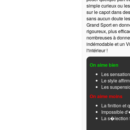
simple curieux ou le
sur le capot dans des
sans aucun doute les s
Grand Sport en donne
rigoureux, plus effica
nombreuses à donner 
indémodable et un V8
l'intérieur !
On aime bien
Les sensatio
Le style affi
Les suspensi
On aime moins
La finition e
Impossible d'�
La s�lection 