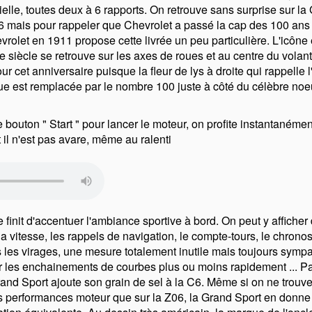
lle, toutes deux à 6 rapports. On retrouve sans surprise sur la 
C6 mais pour rappeler que Chevrolet a passé la cap des 100 ans
rolet en 1911 propose cette livrée un peu particulière. L'icône e
e siècle se retrouve sur les axes de roues et au centre du volant
r cet anniversaire puisque la fleur de lys à droite qui rappelle l
ue est remplacée par le nombre 100 juste à côté du célèbre noe
le bouton
Start
pour lancer le moteur, on profite instantaném
il n'est pas avare, même au ralenti
te finit d'accentuer l'ambiance sportive à bord. On peut y afficher 
 vitesse, les rappels de navigation, le compte-tours, le chronos
 les virages, une mesure totalement inutile mais toujours sympa
les enchainements de courbes plus ou moins rapidement ... Par
Grand Sport ajoute son grain de sel à la C6. Même si on ne trou
s performances moteur que sur la Z06, la Grand Sport en donne