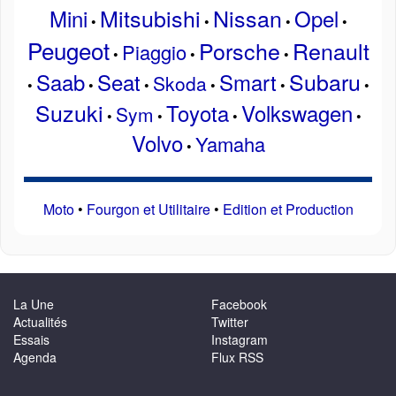
Mitsubishi
Nissan
Mini
Opel
•
•
•
•
Peugeot
Porsche
Renault
Piaggio
•
•
•
Subaru
Saab
Seat
Smart
Skoda
•
•
•
•
•
•
Suzuki
Toyota
Volkswagen
Sym
•
•
•
•
Volvo
Yamaha
•
Moto
•
Fourgon et Utilitaire
•
Edition et Production
La Une
Facebook
Actualités
Twitter
Essais
Instagram
Agenda
Flux RSS