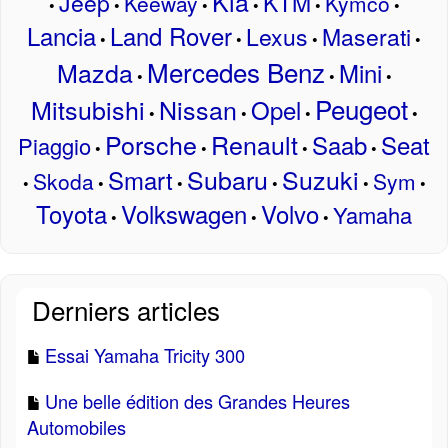
Kia
Jeep
KTM
Keeway
Kymco
•
•
•
•
•
•
Lancia
Land Rover
Lexus
Maserati
•
•
•
•
Mercedes Benz
Mazda
Mini
•
•
•
Peugeot
Mitsubishi
Nissan
Opel
•
•
•
•
Porsche
Renault
Saab
Seat
Piaggio
•
•
•
•
Subaru
Suzuki
Smart
Skoda
Sym
•
•
•
•
•
•
Toyota
Volkswagen
Volvo
Yamaha
•
•
•
Derniers articles
Essai Yamaha Tricity 300
Une belle édition des Grandes Heures
Automobiles