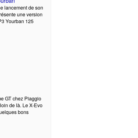
ourban
 le lancement de son
résente une version
MP3 Yourban 125
e GT chez Piaggio
loin de là. Le X-Evo
quelques bons