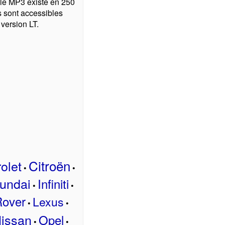
 le MP3 existe en 250
 sont accessibles
 version LT.
Citroën
olet
•
•
undai
Infiniti
•
•
Rover
Lexus
•
•
issan
Opel
•
•