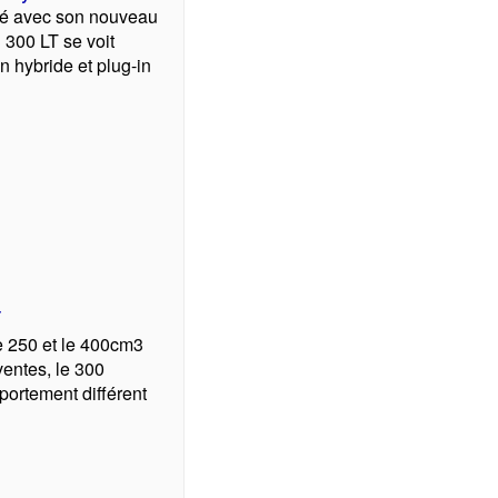
ivé avec son nouveau
 300 LT se voit
 hybride et plug-in
T
le 250 et le 400cm3
ventes, le 300
ortement différent