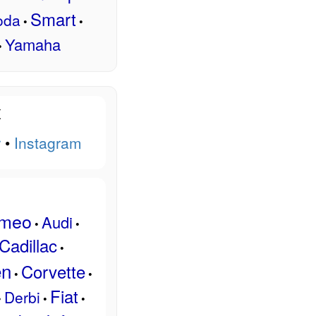
Smart
oda
•
•
Yamaha
•
x
r
•
Instagram
omeo
Audi
•
•
Cadillac
•
ën
Corvette
•
•
Fiat
Derbi
•
•
•