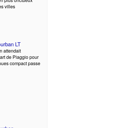
en plus onctueux
s villes
ourban LT
n attendait
art de Piaggio pour
roues compact passe