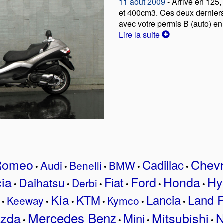
11 août 2009
- Arrivé en 125,
et 400cm3. Ces deux derniers
avec votre permis B (auto) en
Lire la suite
 Romeo
Chevr
Cadillac
Audi
BMW
Benelli
•
•
•
•
•
ia
Ford
Honda
Hy
Fiat
Daihatsu
Derbi
•
•
•
•
•
•
Kia
Lancia
Land 
KTM
Keeway
Kymco
•
•
•
•
•
•
Mercedes Benz
zda
Mitsubishi
N
Mini
•
•
•
•