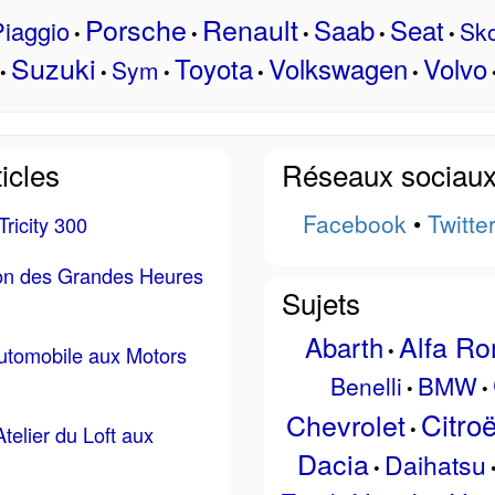
Porsche
Renault
Saab
Seat
iaggio
Sk
•
•
•
•
•
Suzuki
Toyota
Volkswagen
Volvo
Sym
•
•
•
•
•
icles
Réseaux sociau
Facebook
•
Twitte
ricity 300
ion des Grandes Heures
Sujets
Alfa R
Abarth
•
automobile aux Motors
BMW
Benelli
•
•
Citro
Chevrolet
•
Atelier du Loft aux
Dacia
Daihatsu
•