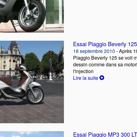
Essai Piaggio Beverly 125
18 septembre 2010
- Après 10
Piaggio Beverly 125 se voit 
dessin comme dans sa motori
l'injection
Lire la suite
Essai Piaggio MP3 300 LT