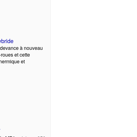
ybride
 devance à nouveau
-roues et cette
thermique et
T