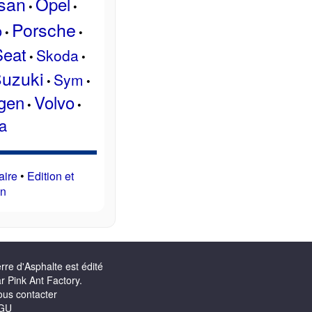
san
Opel
•
•
Porsche
o
•
•
Seat
Skoda
•
•
uzuki
Sym
•
•
gen
Volvo
•
•
a
aire
•
Edition et
on
rre d'Asphalte est édité
r Pink Ant Factory.
us contacter
GU