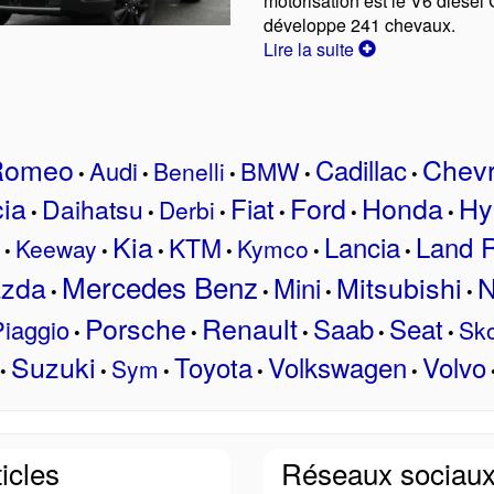
motorisation est le V6 diesel 
développe 241 chevaux.
Lire la suite
 Romeo
Chevr
Cadillac
Audi
BMW
Benelli
•
•
•
•
•
ia
Ford
Honda
Hy
Fiat
Daihatsu
Derbi
•
•
•
•
•
•
Kia
Lancia
Land 
KTM
Keeway
Kymco
•
•
•
•
•
•
Mercedes Benz
zda
Mitsubishi
N
Mini
•
•
•
•
Porsche
Renault
Saab
Seat
iaggio
Sk
•
•
•
•
•
Suzuki
Toyota
Volkswagen
Volvo
Sym
•
•
•
•
•
icles
Réseaux sociau