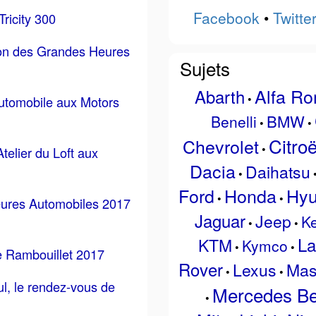
Facebook
•
Twitte
ricity 300
ion des Grandes Heures
Sujets
Alfa R
Abarth
•
automobile aux Motors
BMW
Benelli
•
•
Citro
Chevrolet
•
Atelier du Loft aux
Dacia
Daihatsu
•
Ford
Honda
Hyu
•
•
ures Automobiles 2017
Jaguar
Jeep
K
•
•
La
KTM
Kymco
•
•
e Rambouillet 2017
Rover
Lexus
Mas
•
•
l, le rendez-vous de
Mercedes B
•