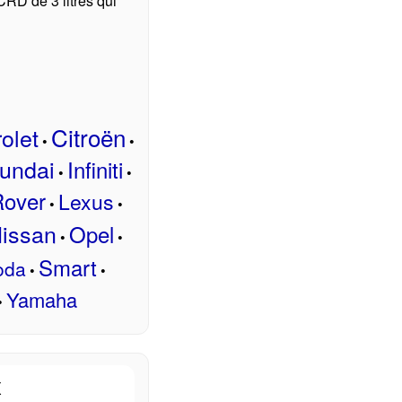
CRD de 3 litres qui
Citroën
olet
•
•
undai
Infiniti
•
•
Rover
Lexus
•
•
issan
Opel
•
•
Smart
oda
•
•
Yamaha
•
x