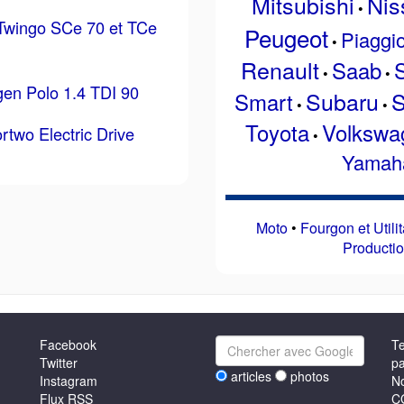
Mitsubishi
Nis
•
 Twingo SCe 70 et TCe
Peugeot
Piaggi
•
Renault
Saab
•
•
en Polo 1.4 TDI 90
Subaru
S
Smart
•
•
Toyota
Volkswa
rtwo Electric Drive
•
Yamah
Moto
•
Fourgon et Utilit
Producti
Facebook
Te
Twitter
pa
articles
photos
Instagram
No
Flux RSS
C