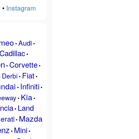
r
•
Instagram
omeo
Audi
•
•
Cadillac
•
ën
Corvette
•
•
Fiat
Derbi
•
•
•
ndai
Infiniti
•
•
Kia
eeway
•
•
ncia
Land
•
Mazda
erati
•
enz
Mini
•
•