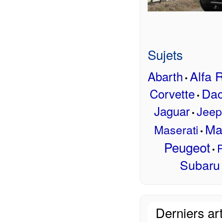
Sujets
Alfa
Abarth
•
Dac
Corvette
•
Jaguar
Jeep
•
Ma
Maserati
•
Peugeot
P
•
Subaru
Derniers art