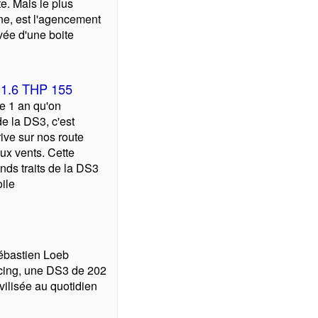
e. Mais le plus
ne, est l'agencement
ivée d'une boite
 1.6 THP 155
e 1 an qu'on
de la DS3, c'est
ive sur nos route
ux vents. Cette
nds traits de la DS3
oile
ébastien Loeb
acing, une DS3 de 202
vilisée au quotidien