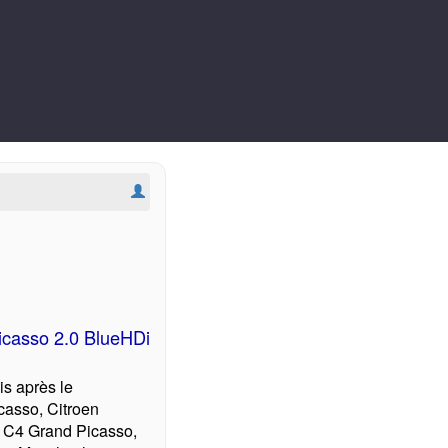
icasso 2.0 BlueHDi
s après le
asso, Citroen
le C4 Grand Picasso,