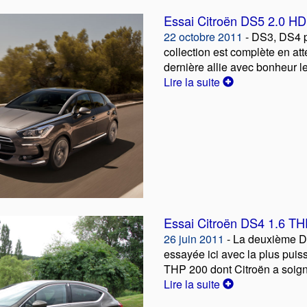
Essai Citroën DS5 2.0 HD
22 octobre 2011
- DS3, DS4 p
collection est complète en att
dernière allie avec bonheur le s
Lire la suite
Essai Citroën DS4 1.6 T
26 juin 2011
- La deuxième D
essayée ici avec la plus puiss
THP 200 dont Citroën a soign
Lire la suite