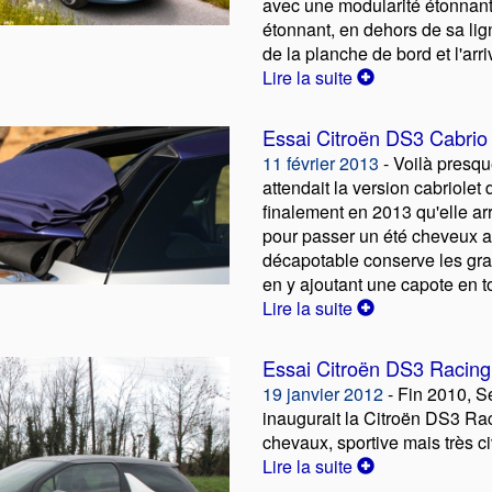
avec une modularité étonnant
étonnant, en dehors de sa lig
de la planche de bord et l'arr
Lire la suite
Essai Citroën DS3 Cabrio
11 février 2013
- Voilà presqu
attendait la version cabriolet 
finalement en 2013 qu'elle arr
pour passer un été cheveux a
décapotable conserve les gra
en y ajoutant une capote en t
Lire la suite
Essai Citroën DS3 Racing
19 janvier 2012
- Fin 2010, S
inaugurait la Citroën DS3 R
chevaux, sportive mais très ci
Lire la suite