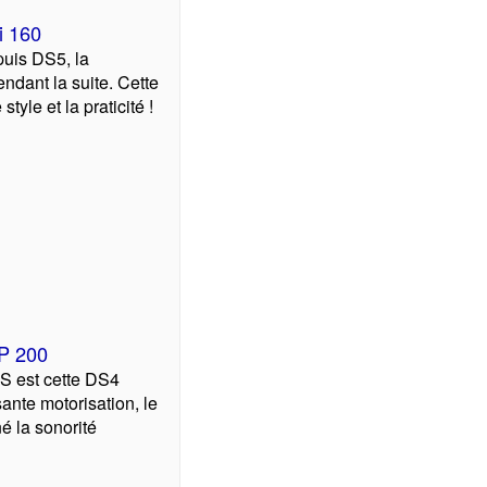
i 160
uis DS5, la
endant la suite. Cette
tyle et la praticité !
HP 200
S est cette DS4
ante motorisation, le
é la sonorité