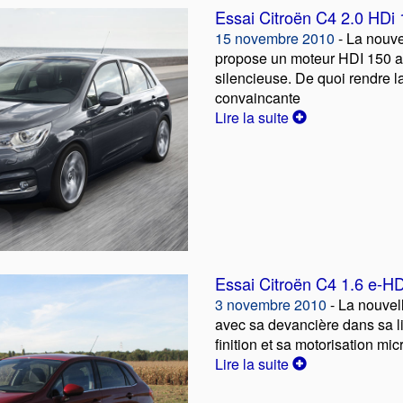
Essai Citroën C4 2.0 HDi
15 novembre 2010
- La nouve
propose un moteur HDI 150 
silencieuse. De quoi rendre l
convaincante
Lire la suite
Essai Citroën C4 1.6 e-H
3 novembre 2010
- La nouvel
avec sa devancière dans sa li
finition et sa motorisation mi
Lire la suite