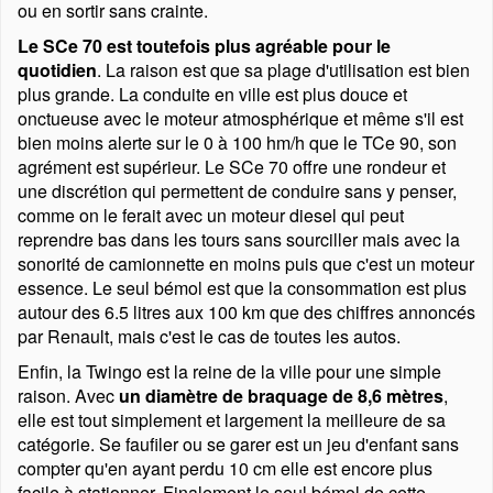
ou en sortir sans crainte.
Le SCe 70 est toutefois plus agréable pour le
quotidien
. La raison est que sa plage d'utilisation est bien
plus grande. La conduite en ville est plus douce et
onctueuse avec le moteur atmosphérique et même s'il est
bien moins alerte sur le 0 à 100 hm/h que le TCe 90, son
agrément est supérieur. Le SCe 70 offre une rondeur et
une discrétion qui permettent de conduire sans y penser,
comme on le ferait avec un moteur diesel qui peut
reprendre bas dans les tours sans sourciller mais avec la
sonorité de camionnette en moins puis que c'est un moteur
essence. Le seul bémol est que la consommation est plus
autour des 6.5 litres aux 100 km que des chiffres annoncés
par Renault, mais c'est le cas de toutes les autos.
Enfin, la Twingo est la reine de la ville pour une simple
raison. Avec
un diamètre de braquage de 8,6 mètres
,
elle est tout simplement et largement la meilleure de sa
catégorie. Se faufiler ou se garer est un jeu d'enfant sans
compter qu'en ayant perdu 10 cm elle est encore plus
facile à stationner. Finalement le seul bémol de cette