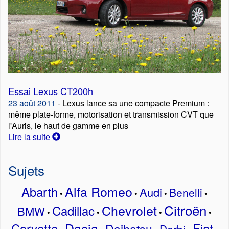
Essai Lexus CT200h
23 août 2011
- Lexus lance sa une compacte Premium :
même plate-forme, motorisation et transmission CVT que
l'Auris, le haut de gamme en plus
Lire la suite
Sujets
Alfa Romeo
Abarth
Audi
Benelli
•
•
•
•
Citroën
Chevrolet
Cadillac
BMW
•
•
•
•
Dacia
Corvette
Fiat
Daihatsu