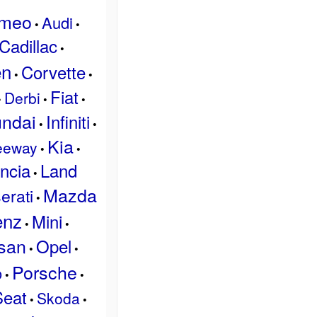
omeo
Audi
•
•
Cadillac
•
ën
Corvette
•
•
Fiat
Derbi
•
•
•
ndai
Infiniti
•
•
Kia
eeway
•
•
ncia
Land
•
Mazda
erati
•
enz
Mini
•
•
san
Opel
•
•
Porsche
o
•
•
Seat
Skoda
•
•