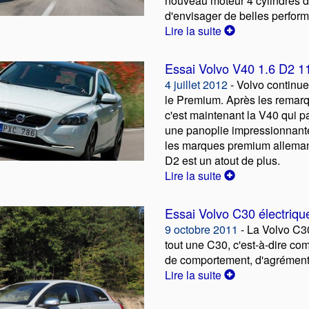
nouveau moteur 4 cylindres d
d'envisager de belles perfor
Lire la suite
Essai Volvo V40 1.6 D2 1
4 juillet 2012
- Volvo continu
le Premium. Après les remar
c'est maintenant la V40 qui p
une panoplie impressionnante
les marques premium alleman
D2 est un atout de plus.
Lire la suite
Essai Volvo C30 électriqu
9 octobre 2011
- La Volvo C30
tout une C30, c'est-à-dire c
de comportement, d'agrément
Lire la suite