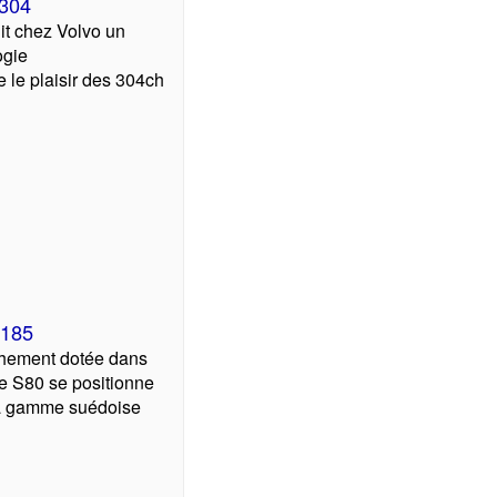
 304
it chez Volvo un
ogie
 le plaisir des 304ch
 185
chement dotée dans
ine S80 se positionne
a gamme suédoise