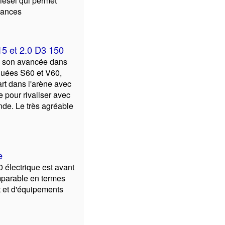
iesel qui permet
mances
15 et 2.0 D3 150
e son avancée dans
quées S60 et V60,
art dans l'arène avec
 pour rivaliser avec
de. Le très agréable
e
 électrique est avant
omparable en termes
 et d'équipements