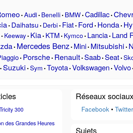
 Romeo
Chevr
Cadillac
Audi
BMW
Benelli
•
•
•
•
•
ia
Ford
Honda
Hy
Fiat
Daihatsu
Derbi
•
•
•
•
•
•
Kia
Lancia
Land 
KTM
Keeway
Kymco
•
•
•
•
•
•
Mercedes Benz
zda
Mitsubishi
N
Mini
•
•
•
•
Porsche
Renault
Saab
Seat
iaggio
Sk
•
•
•
•
•
Suzuki
Toyota
Volkswagen
Volvo
Sym
•
•
•
•
•
icles
Réseaux sociau
Facebook
•
Twitte
ricity 300
ion des Grandes Heures
Sujets