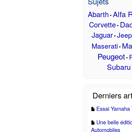
Sujets
Alfa
Abarth
•
Dac
Corvette
•
Jaguar
Jeep
•
Ma
Maserati
•
Peugeot
P
•
Subaru
Derniers art
Essai Yamaha T
Une belle édit
Automobiles