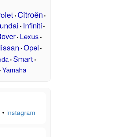
Citroën
olet
•
•
undai
Infiniti
•
•
Rover
Lexus
•
•
issan
Opel
•
•
Smart
oda
•
•
Yamaha
•
x
r
•
Instagram