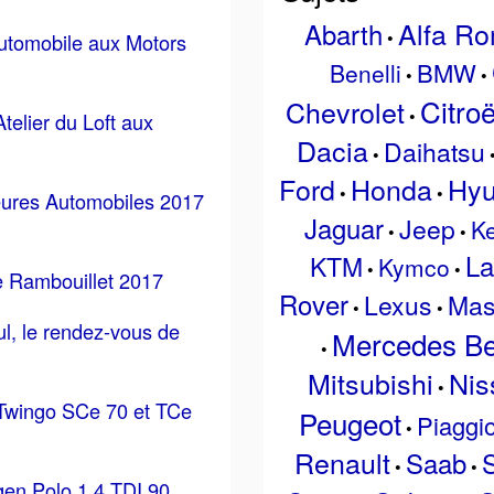
Alfa R
Abarth
•
automobile aux Motors
BMW
Benelli
•
•
Citro
Chevrolet
•
Atelier du Loft aux
Dacia
Daihatsu
•
Ford
Honda
Hyu
•
•
ures Automobiles 2017
Jaguar
Jeep
K
•
•
La
KTM
Kymco
•
•
e Rambouillet 2017
Rover
Lexus
Mas
•
•
l, le rendez-vous de
Mercedes B
•
Mitsubishi
Nis
•
 Twingo SCe 70 et TCe
Peugeot
Piaggi
•
Renault
Saab
•
•
en Polo 1.4 TDI 90