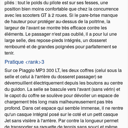
pliés : tout le poids du pilote est sur ses fesses, une
position bien moins confortable que chez la concurrence
avec les scooters GT à 2 roues. Si le pare-brise manque
de hauteur pour protéger au-dessus de la poitrine, la
largeur de l'avant se montre très efficace contre les
éléments. Le passager n'est pas oublié, il a pour lui une
large selle, des repose-pieds intégrés, un dosseret
rembourré et de grandes poignées pour parfaitement se
tenir.
Pratique <rank>3
Sur ce Piaggio MP3 300 LT, les deux coffres (celui sous la
selle et celui à l'arrière du dosseret passager) se
déverrouillent électriquement depuis les boutons au centre
du guidon. La selle se bascule vers l'avant (sans vérin) et
le capot du coffre se soulève pour dévoiler un espace de
chargement très long mais malheureusement pas très
profond. Dans cet espace qui semble immense, il ne rentre
qu'un casque intégral posé sur le coté et un petit casque
Jet sans visière à l'arrière. Par contre la longueur permet
de transporter sa raquette de tennis sans souci et même