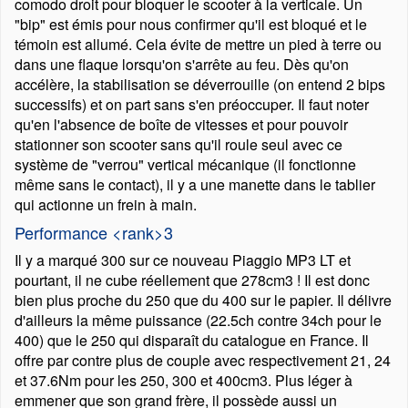
comodo droit pour bloquer le scooter à la verticale. Un
bip
est émis pour nous confirmer qu'il est bloqué et le
témoin est allumé. Cela évite de mettre un pied à terre ou
dans une flaque lorsqu'on s'arrête au feu. Dès qu'on
accélère, la stabilisation se déverrouille (on entend 2 bips
successifs) et on part sans s'en préoccuper. Il faut noter
qu'en l'absence de boîte de vitesses et pour pouvoir
stationner son scooter sans qu'il roule seul avec ce
système de
verrou
vertical mécanique (il fonctionne
même sans le contact), il y a une manette dans le tablier
qui actionne un frein à main.
Performance <rank>3
Il y a marqué 300 sur ce nouveau Piaggio MP3 LT et
pourtant, il ne cube réellement que 278cm3 ! Il est donc
bien plus proche du 250 que du 400 sur le papier. Il délivre
d'ailleurs la même puissance (22.5ch contre 34ch pour le
400) que le 250 qui disparaît du catalogue en France. Il
offre par contre plus de couple avec respectivement 21, 24
et 37.6Nm pour les 250, 300 et 400cm3. Plus léger à
emmener que son grand frère, il possède aussi un