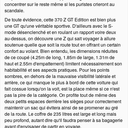
concentrer sur le reste même si les puristes crieront au
scandale.
De toute évidence, cette 370 Z GT Edition est bien plus
une GT qu'une véritable sportive. D'ailleurs avec le S-
mode désenclenché et en roulant un rapport voire deux
au-dessus, on découvre une Z qui sait voyager à allure
soutenue quelle que soit la route tout en offrant un certain
confort au volant. Bien entendu, les dimensions réduites
de ce coupé (4.25m de long, 1.85m de large, 1.31m de
haut et 2.55m d'empattement) limitent nécessairement son
habitabilité et ses aspects pratiques. Pour les points
sombres, en dehors de la mauvaise visibilité latérale et
arrière, ce qui manque le plus à bord de cette voiture qui
fait cossue lorsqu'on la voit, est la place même si ce n'est
pas la pire de la catégorie. On profite tout de même des
deux petits espaces derrière les sièges pour correctement
maintenir un sac qui évitera ainsi de se promener au gré
de la route. Le coffre de 235 litres est large et long mais
peu profond, autant dire qu'il faudra penser à sa bagagerie
avant d'envisager de partir en voyage.