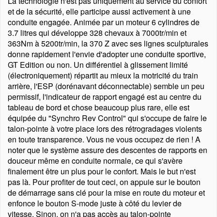
La technologie n'est pas uniquement au service du confort
et de la sécurité, elle participe aussi activement à une
conduite engagée. Animée par un moteur 6 cylindres de
3.7 litres qui développe 328 chevaux à 7000tr/min et
363Nm à 5200tr/min, la 370 Z avec ses lignes sculpturales
donne rapidement l'envie d'adopter une conduite sportive,
GT Edition ou non. Un différentiel à glissement limité
(électroniquement) répartit au mieux la motricité du train
arrière, l'ESP (dorénavant déconnectable) semble un peu
permissif, l'indicateur de rapport engagé est au centre du
tableau de bord et chose beaucoup plus rare, elle est
équipée du
Synchro Rev Control
qui s'occupe de faire le
talon-pointe à votre place lors des rétrogradages violents
en toute transparence. Vous ne vous occupez de rien ! A
noter que le système assure des descentes de rapports en
douceur même en conduite normale, ce qui s'avère
finalement être un plus pour le confort. Mais le but n'est
pas là. Pour profiter de tout ceci, on appuie sur le bouton
de démarrage sans clé pour la mise en route du moteur et
enfonce le bouton S-mode juste à côté du levier de
vitesse. Sinon, on n'a pas accès au talon-pointe