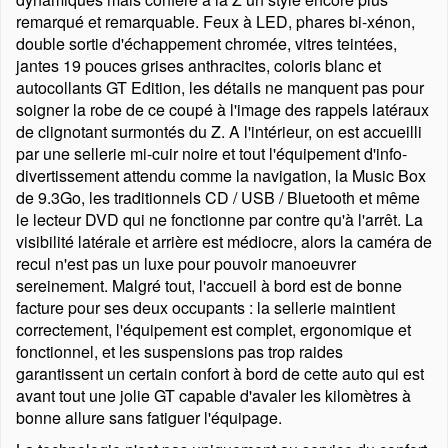
remarqué et remarquable. Feux à LED, phares bi-xénon,
double sortie d'échappement chromée, vitres teintées,
jantes 19 pouces grises anthracites, coloris blanc et
autocollants GT Edition, les détails ne manquent pas pour
soigner la robe de ce coupé à l'image des rappels latéraux
de clignotant surmontés du Z. A l'intérieur, on est accueilli
par une sellerie mi-cuir noire et tout l'équipement d'info-
divertissement attendu comme la navigation, la Music Box
de 9.3Go, les traditionnels CD / USB / Bluetooth et même
le lecteur DVD qui ne fonctionne par contre qu'à l'arrêt. La
visibilité latérale et arrière est médiocre, alors la caméra de
recul n'est pas un luxe pour pouvoir manoeuvrer
sereinement. Malgré tout, l'accueil à bord est de bonne
facture pour ses deux occupants : la sellerie maintient
correctement, l'équipement est complet, ergonomique et
fonctionnel, et les suspensions pas trop raides
garantissent un certain confort à bord de cette auto qui est
avant tout une jolie GT capable d'avaler les kilomètres à
bonne allure sans fatiguer l'équipage.