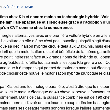
le
27/10/2012 à 13:45
.
tima chez Kia et encore moins sa technologie hybride. Voici
ne familiale spacieuse et silencieuse grâce à l'adoption d'u
t qu'un CVT comme chez la concurrence.
énergies alternatives avec une première voiture hybride en atte
La voiture en elle même n'est pas nouvelle puisqu'il s'agit d'u
ue sa déclinaison hybride circule déjà aux Etat-Unis, mais elle
arif que la motorisation diesel et bénéficie de la même garanti
utre point intéressant face aux grands noms de l'hybride qui opte
agréables à l'oreille tout au moins, est que Kia greffe à son O
omatique à 6 rapports qui permet de rouler en mode tout électri
êt de choisir cette nouvelle motorisation hybride plutôt que le cla
 par Kia est une technologie parallèle, c'est à dire que le moteu
hevaux, et le moteur électrique de 40 chevaux peuvent fonction
onjointement. Dans ce cas, la puissance combinée est de 190 che
naison permet d'avoir un maximum de couple dès les bas rég
 mais sans ses désagréments sonores lorsque l'allure augment