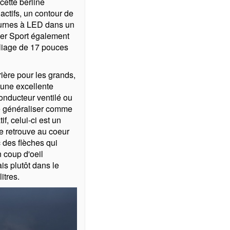
cette berline
 actifs, un contour de
diurnes à LED dans un
lier Sport également
lliage de 17 pouces
rrière pour les grands,
 une excellente
onducteur ventilé ou
se généraliser comme
if, celui-ci est un
se retrouve au coeur
 des flèches qui
n coup d'oeil
is plutôt dans le
itres.