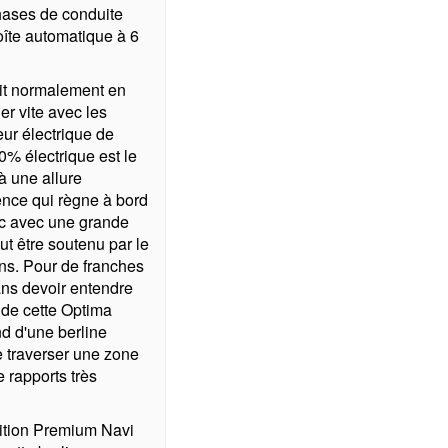
phases de conduite
oîte automatique à 6
ait normalement en
er vite avec les
eur électrique de
0% électrique est le
à une allure
lence qui règne à bord
fic avec une grande
ut être soutenu par le
ns. Pour de franches
ans devoir entendre
 de cette Optima
nd d'une berline
e traverser une zone
rapports très
nition Premium Navi