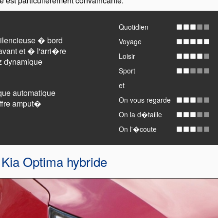
de est particulièrement convaincante.
Quotidien
ilencieuse � bord
Voyage
avant et � l'arri�re
Loisir
ez dynamique
Sport
et
que automatique
On vous regarde
ffre amput�
On la d�taille
On l'�coute
 Kia Optima hybride