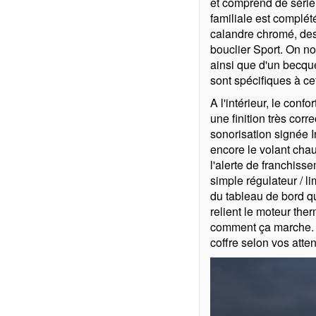
et comprend de série 
familiale est complété
calandre chromé, des
bouclier Sport. On no
ainsi que d'un becqu
sont spécifiques à cet
A l'intérieur, le confo
une finition très cor
sonorisation signée I
encore le volant cha
l'alerte de franchisse
simple régulateur / li
du tableau de bord qu
relient le moteur ther
comment ça marche. Po
coffre selon vos atte