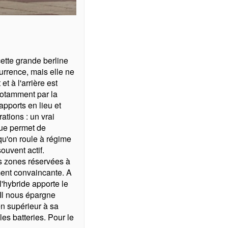
ette grande berline
urrence, mais elle ne
et à l'arrière est
 notamment par la
apports en lieu et
tions : un vrai
que permet de
qu'on roule à régime
ouvent actif.
s zones réservées à
ement convaincante. A
'hybride apporte le
 Il nous épargne
en supérieur à sa
es batteries. Pour le