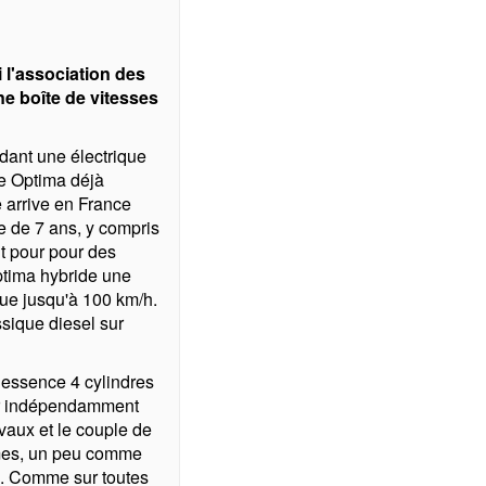
 l'association des
ne boîte de vitesses
ndant une électrique
ne Optima déjà
 arrive en France
e de 7 ans, y compris
nt pour pour des
ptima hybride une
que jusqu'à 100 km/h.
ssique diesel sur
r essence 4 cylindres
ner indépendamment
vaux et le couple de
imes, un peu comme
e. Comme sur toutes