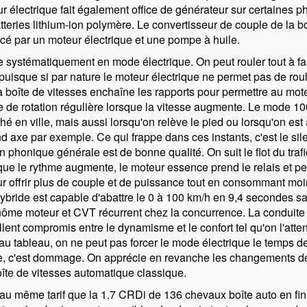
ur électrique fait également office de générateur sur certaines 
tteries lithium-ion polymère. Le convertisseur de couple de la b
cé par un moteur électrique et une pompe à huile.
e systématiquement en mode électrique. On peut rouler tout à f
puisque si par nature le moteur électrique ne permet pas de roul
 boîte de vitesses enchaîne les rapports pour permettre au mot
 de rotation régulière lorsque la vitesse augmente. Le mode 10
é en ville, mais aussi lorsqu'on relève le pied ou lorsqu'on est 
nd axe par exemple. Ce qui frappe dans ces instants, c'est le si
ion phonique générale est de bonne qualité. On suit le flot du tra
que le rythme augmente, le moteur essence prend le relais et pe
ur offrir plus de couple et de puissance tout en consommant moi
hybride est capable d'abattre le 0 à 100 km/h en 9,4 secondes s
nôme moteur et CVT récurrent chez la concurrence. La conduite
llent compromis entre le dynamisme et le confort tel qu'on l'atte
au tableau, on ne peut pas forcer le mode électrique le temps d
, c'est dommage. On apprécie en revanche les changements de 
oîte de vitesses automatique classique.
 au même tarif que la 1.7 CRDi de 136 chevaux boîte auto en fi