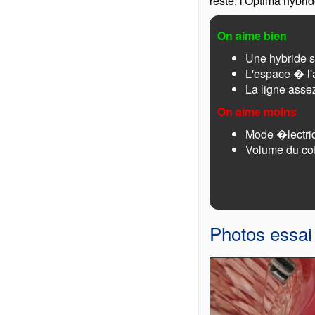
reste, l'Optima hybri
On aime bien
Une hybride s
L'espace � l'
La ligne ass
On aime moins
Mode �lectri
Volume du co
Photos essai