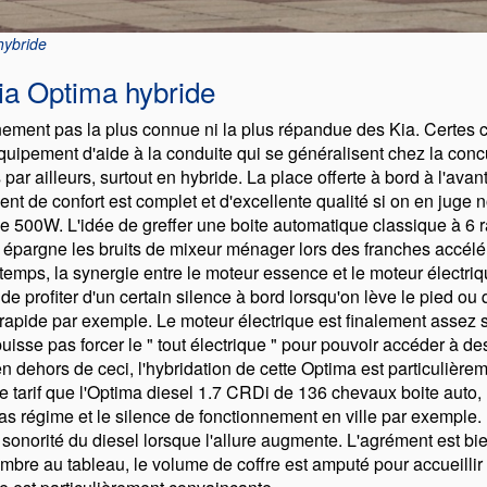
hybride
Kia Optima hybride
nement pas la plus connue ni la plus répandue des Kia. Certes c
quipement d'aide à la conduite qui se généralisent chez la conc
par ailleurs, surtout en hybride. La place offerte à bord à l'avant 
ent de confort est complet et d'excellente qualité si on en juge
 de 500W. L'idée de greffer une boite automatique classique à 6 r
épargne les bruits de mixeur ménager lors des franches accéléra
temps, la synergie entre le moteur essence et le moteur électri
 profiter d'un certain silence à bord lorsqu'on lève le pied ou 
 rapide par exemple. Le moteur électrique est finalement assez s
isse pas forcer le
tout électrique
pour pouvoir accéder à de
n dehors de ceci, l'hybridation de cette Optima est particulièr
tarif que l'Optima diesel 1.7 CRDi de 136 chevaux boite auto, l
as régime et le silence de fonctionnement en ville par exemple.
sonorité du diesel lorsque l'allure augmente. L'agrément est bi
mbre au tableau, le volume de coffre est amputé pour accueillir l