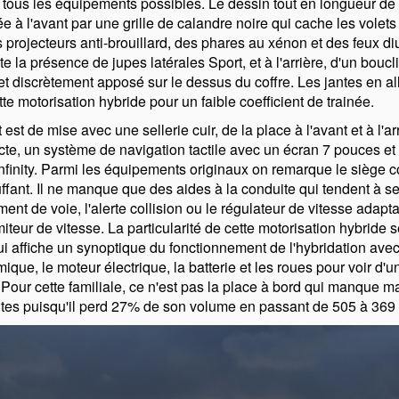
tous les équipements possibles. Le dessin tout en longueur de 
e à l'avant par une grille de calandre noire qui cache les volets
 projecteurs anti-brouillard, des phares au xénon et des feux 
te la présence de jupes latérales Sport, et à l'arrière, d'un bouc
et discrètement apposé sur le dessus du coffre. Les jantes en a
te motorisation hybride pour un faible coefficient de trainée.
rt est de mise avec une sellerie cuir, de la place à l'avant et à l'a
recte, un système de navigation tactile avec un écran 7 pouces et
nfinity. Parmi les équipements originaux on remarque le siège c
uffant. Il ne manque que des aides à la conduite qui tendent à 
ment de voie, l'alerte collision ou le régulateur de vitesse adaptat
miteur de vitesse. La particularité de cette motorisation hybride 
i affiche un synoptique du fonctionnement de l'hybridation avec
mique, le moteur électrique, la batterie et les roues pour voir d'u
ur cette familiale, ce n'est pas la place à bord qui manque ma
ntes puisqu'il perd 27% de son volume en passant de 505 à 369 l