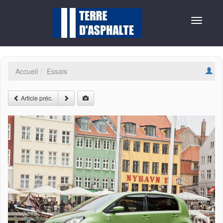
Toggle
navigat
Accueil
Essais
Article préc.