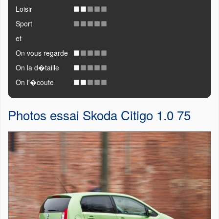
Loisir
Sport
et
On vous regarde
On la d�taille
On l'�coute
Photos essai Skoda Citigo 1.0 75