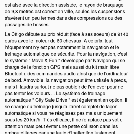
est aisé avec la direction assistée, le rayon de braquage
de 9,8 mètres est correct en ville, seules les suspensions
s'avèrent un peu fermes dans des compressions ou des
passages de bosses.
La Citigo débute au prix réduit (face à ses soeurs) de 9140
euros avec le moteur de 60 chevaux. A ce prix, tout
l'équipement n'y est pas notamment la navigation et le
freinage automatique de sécurité. Pour la navigation, c'est
le système
Move & Fun
développé par Navigon qui se
charge de la fonction GPS mais aussi du kit main libre
Bluetooth, des commandes audio ainsi que de l'ordinateur
de bord. Amovible, la navigation peut être utilisée à pieds,
mais il faudra surtout ne pas oubleir de l'enlever pour ne
pas tenter les voleurs ... Le système de freinage
automatique
City Safe Drive
est également en option. Il
se charge du freinage jusqu'à l'arrêt complet de façon
automatique si vous ne réagissez pas mais uniquement
sous les 20 km/h. Très efficace, il ne remplace pas votre
attention mais peut éviter une petite collision dans les
embouteillages par une faute d'inattention justement.