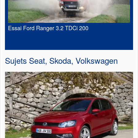
Essai Ford Ranger 3.2 TDCi 200
24 avril 2012
Sujets
Seat
,
Skoda
,
Volkswagen