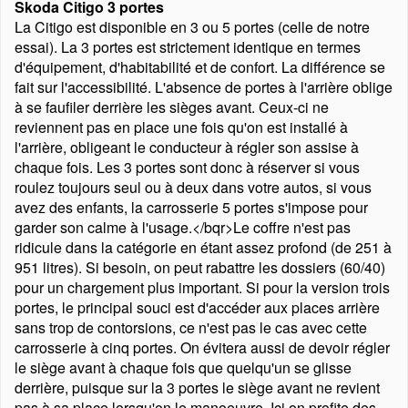
Skoda Citigo 3 portes
La Citigo est disponible en 3 ou 5 portes (celle de notre
essai). La 3 portes est strictement identique en termes
d'équipement, d'habitabilité et de confort. La différence se
fait sur l'accessibilité. L'absence de portes à l'arrière oblige
à se faufiler derrière les sièges avant. Ceux-ci ne
reviennent pas en place une fois qu'on est installé à
l'arrière, obligeant le conducteur à régler son assise à
chaque fois. Les 3 portes sont donc à réserver si vous
roulez toujours seul ou à deux dans votre autos, si vous
avez des enfants, la carrosserie 5 portes s'impose pour
garder son calme à l'usage.</bqr>Le coffre n'est pas
ridicule dans la catégorie en étant assez profond (de 251 à
951 litres). Si besoin, on peut rabattre les dossiers (60/40)
pour un chargement plus important. Si pour la version trois
portes, le principal souci est d'accéder aux places arrière
sans trop de contorsions, ce n'est pas le cas avec cette
carrosserie à cinq portes. On évitera aussi de devoir régler
le siège avant à chaque fois que quelqu'un se glisse
derrière, puisque sur la 3 portes le siège avant ne revient
pas à sa place lorsqu'on le manoeuvre. Ici on profite des