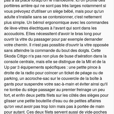
portières arrière qui ne sont pas très larges notamment si
vous prévoyez d'utiliser un siège bébé, mais pour qu'un
adulte s'installe sans se contorsionner, c'est nettement
plus simple. Un bémol ergonomique avec les commandes
de lève-vitres électriques à l'avant qui sont dans les
accoudoirs. Elles nécessitent d'avoir le bras long pour
ouvrir la vitre du passager pour par exemple demander
votre chemin. Il n'est pas possible d'ouvrir la vitre opposée
sans atteindre la commande du bout des doigts. Cette
Skoda Citigo n'a pas non plus de buse d'aération dans la
console centrale, mais elle se distingue de la Mii et de la
Up par 3 équipements spécifiques : une petite pince à
droite de la radio pour coincer un ticket de péage ou de
parking, un accroche-sac sur le couvercle de la boîte à
gants pour suspendre votre sac-à-main et éviter ainsi qu'il
ne tombe du siège passager au premier freinage un peu
fort, et enfin deux petits filets sur les côtés des sièges pour
glisser une petite bouteille d'eau ou de petites affaires
qu'on veut avoir pas trop loin mais pas à portée de main
pour autant. Ces deux filets servent aussi de vide-poches