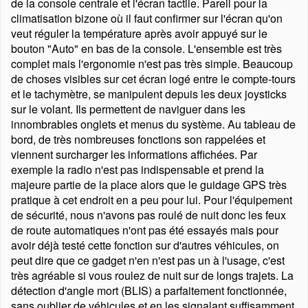
de la console centrale et l'écran tactile. Pareil pour la
climatisation bizone où il faut confirmer sur l'écran qu'on
veut réguler la température après avoir appuyé sur le
bouton
Auto
en bas de la console. L'ensemble est très
complet mais l'ergonomie n'est pas très simple. Beaucoup
de choses visibles sur cet écran logé entre le compte-tours
et le tachymètre, se manipulent depuis les deux joysticks
sur le volant. Ils permettent de naviguer dans les
innombrables onglets et menus du système. Au tableau de
bord, de très nombreuses fonctions son rappelées et
viennent surcharger les informations affichées. Par
exemple la radio n'est pas indispensable et prend la
majeure partie de la place alors que le guidage GPS très
pratique à cet endroit en a peu pour lui. Pour l'équipement
de sécurité, nous n'avons pas roulé de nuit donc les feux
de route automatiques n'ont pas été essayés mais pour
avoir déjà testé cette fonction sur d'autres véhicules, on
peut dire que ce gadget n'en n'est pas un à l'usage, c'est
très agréable si vous roulez de nuit sur de longs trajets. La
détection d'angle mort (BLIS) a parfaitement fonctionnée,
sans oublier de véhicules et en les signalant suffisamment