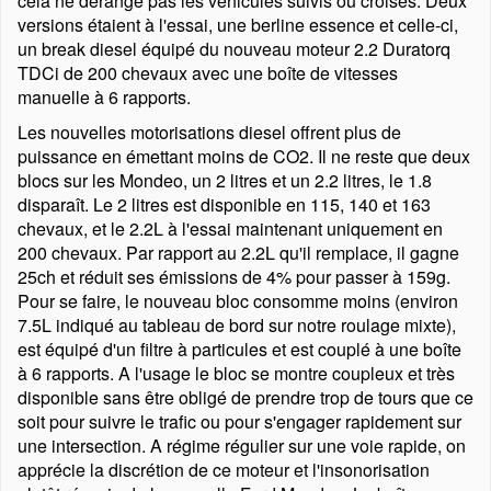
cela ne dérange pas les véhicules suivis ou croisés. Deux
versions étaient à l'essai, une berline essence et celle-ci,
un break diesel équipé du nouveau moteur 2.2 Duratorq
TDCi de 200 chevaux avec une boîte de vitesses
manuelle à 6 rapports.
Les nouvelles motorisations diesel offrent plus de
puissance en émettant moins de CO2. Il ne reste que deux
blocs sur les Mondeo, un 2 litres et un 2.2 litres, le 1.8
disparaît. Le 2 litres est disponible en 115, 140 et 163
chevaux, et le 2.2L à l'essai maintenant uniquement en
200 chevaux. Par rapport au 2.2L qu'il remplace, il gagne
25ch et réduit ses émissions de 4% pour passer à 159g.
Pour se faire, le nouveau bloc consomme moins (environ
7.5L indiqué au tableau de bord sur notre roulage mixte),
est équipé d'un filtre à particules et est couplé à une boîte
à 6 rapports. A l'usage le bloc se montre coupleux et très
disponible sans être obligé de prendre trop de tours que ce
soit pour suivre le trafic ou pour s'engager rapidement sur
une intersection. A régime régulier sur une voie rapide, on
apprécie la discrétion de ce moteur et l'insonorisation