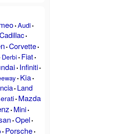
omeo
Audi
•
•
Cadillac
•
ën
Corvette
•
•
Fiat
Derbi
•
•
•
ndai
Infiniti
•
•
Kia
eeway
•
•
ncia
Land
•
Mazda
erati
•
enz
Mini
•
•
san
Opel
•
•
Porsche
o
•
•