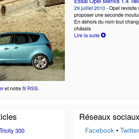
Essai Opel Meriva 1.4 Twi
29 juillet 2010
- Opel revisite
proposer une seconde moutur
En dehors du nom tout chang
châssis
Lire la suite
er
et notre
fil RSS
.
icles
Réseaux sociau
Facebook
•
Twitte
ricity 300