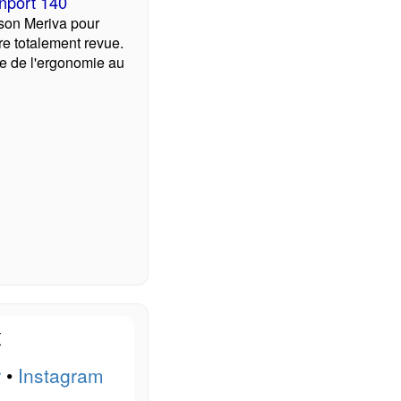
nport 140
 son Meriva pour
e totalement revue.
e de l'ergonomie au
x
r
•
Instagram