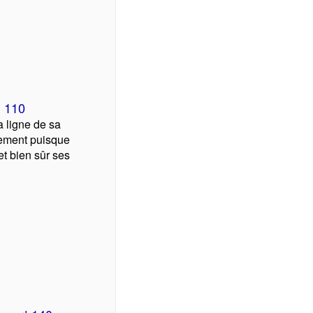
I 110
 ligne de sa
lement puisque
et bien sûr ses