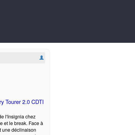
ry Tourer 2.0 CDTI
e l'Insignia chez
ne et le break. Face à
it une déclinaison