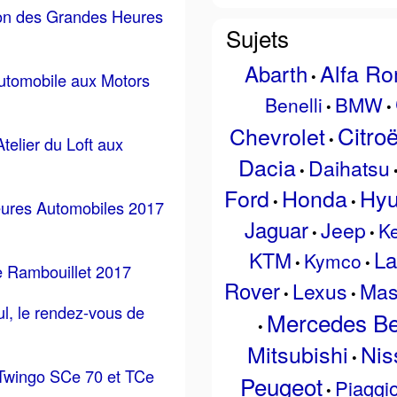
ion des Grandes Heures
Sujets
Alfa R
Abarth
•
automobile aux Motors
BMW
Benelli
•
•
Citro
Chevrolet
•
Atelier du Loft aux
Dacia
Daihatsu
•
Ford
Honda
Hyu
•
•
ures Automobiles 2017
Jaguar
Jeep
K
•
•
La
KTM
Kymco
•
•
e Rambouillet 2017
Rover
Lexus
Mas
•
•
l, le rendez-vous de
Mercedes B
•
Mitsubishi
Nis
•
 Twingo SCe 70 et TCe
Peugeot
Piaggi
•