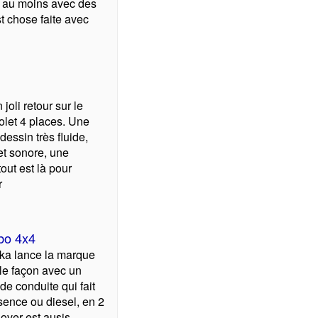
ut au moins avec des
t chose faite avec
 joli retour sur le
olet 4 places. Une
essin très fluide,
t sonore, une
tout est là pour
r
bo 4x4
ka lance la marque
le façon avec un
de conduite qui fait
sence ou diesel, en 2
over est ausis