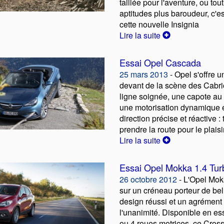
taillée pour l'aventure, ou to
aptitudes plus baroudeur, c'es
cette nouvelle Insignia
Lire la suite
Essai Opel Cascada
25 mars 2013
- Opel s'offre un
devant de la scène des Cabri
ligne soignée, une capote au d
une motorisation dynamique e
direction précise et réactive : 
prendre la route pour le plaisi
Lire la suite
Essai Opel Mokka 1.4 Tur
26 octobre 2012
- L'Opel Mok
sur un créneau porteur de bel
design réussi et un agrément 
l'unanimité. Disponible en es
ou 4 roues motrices, ce Cross