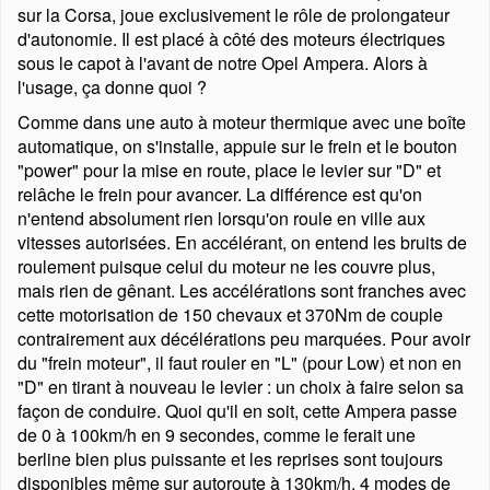
sur la Corsa, joue exclusivement le rôle de prolongateur
d'autonomie. Il est placé à côté des moteurs électriques
sous le capot à l'avant de notre Opel Ampera. Alors à
l'usage, ça donne quoi ?
Comme dans une auto à moteur thermique avec une boîte
automatique, on s'installe, appuie sur le frein et le bouton
power
pour la mise en route, place le levier sur
D
et
relâche le frein pour avancer. La différence est qu'on
n'entend absolument rien lorsqu'on roule en ville aux
vitesses autorisées. En accélérant, on entend les bruits de
roulement puisque celui du moteur ne les couvre plus,
mais rien de gênant. Les accélérations sont franches avec
cette motorisation de 150 chevaux et 370Nm de couple
contrairement aux décélérations peu marquées. Pour avoir
du
frein moteur
, il faut rouler en
L
(pour Low) et non en
D
en tirant à nouveau le levier : un choix à faire selon sa
façon de conduire. Quoi qu'il en soit, cette Ampera passe
de 0 à 100km/h en 9 secondes, comme le ferait une
berline bien plus puissante et les reprises sont toujours
disponibles même sur autoroute à 130km/h. 4 modes de