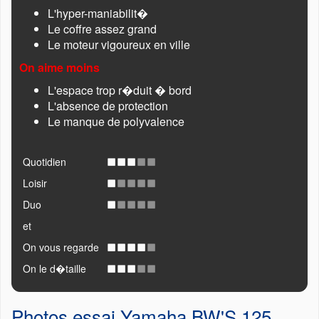
L'hyper-maniabilit�
Le coffre assez grand
Le moteur vigoureux en ville
On aime moins
L'espace trop r�duit � bord
L'absence de protection
Le manque de polyvalence
Quotidien
Loisir
Duo
et
On vous regarde
On le d�taille
Photos essai Yamaha BW'S 125