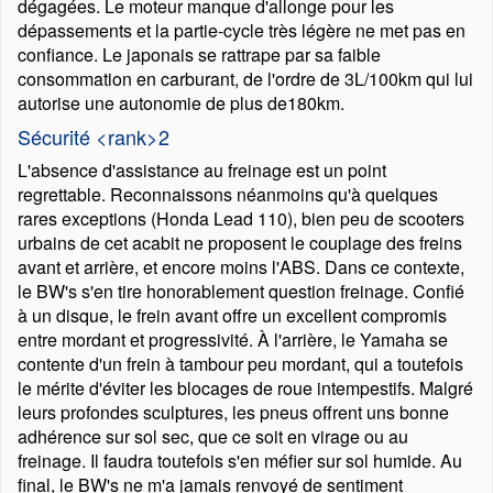
dégagées. Le moteur manque d'allonge pour les
dépassements et la partie-cycle très légère ne met pas en
confiance. Le japonais se rattrape par sa faible
consommation en carburant, de l'ordre de 3L/100km qui lui
autorise une autonomie de plus de180km.
Sécurité <rank>2
L'absence d'assistance au freinage est un point
regrettable. Reconnaissons néanmoins qu'à quelques
rares exceptions (Honda Lead 110), bien peu de scooters
urbains de cet acabit ne proposent le couplage des freins
avant et arrière, et encore moins l'ABS. Dans ce contexte,
le BW's s'en tire honorablement question freinage. Confié
à un disque, le frein avant offre un excellent compromis
entre mordant et progressivité. À l'arrière, le Yamaha se
contente d'un frein à tambour peu mordant, qui a toutefois
le mérite d'éviter les blocages de roue intempestifs. Malgré
leurs profondes sculptures, les pneus offrent uns bonne
adhérence sur sol sec, que ce soit en virage ou au
freinage. Il faudra toutefois s'en méfier sur sol humide. Au
final, le BW's ne m'a jamais renvoyé de sentiment