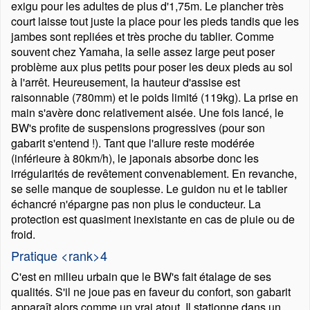
exigu pour les adultes de plus d'1,75m. Le plancher très
court laisse tout juste la place pour les pieds tandis que les
jambes sont repliées et très proche du tablier. Comme
souvent chez Yamaha, la selle assez large peut poser
problème aux plus petits pour poser les deux pieds au sol
à l'arrêt. Heureusement, la hauteur d'assise est
raisonnable (780mm) et le poids limité (119kg). La prise en
main s'avère donc relativement aisée. Une fois lancé, le
BW's profite de suspensions progressives (pour son
gabarit s'entend !). Tant que l'allure reste modérée
(inférieure à 80km/h), le japonais absorbe donc les
irrégularités de revêtement convenablement. En revanche,
se selle manque de souplesse. Le guidon nu et le tablier
échancré n'épargne pas non plus le conducteur. La
protection est quasiment inexistante en cas de pluie ou de
froid.
Pratique <rank>4
C'est en milieu urbain que le BW's fait étalage de ses
qualités. S'il ne joue pas en faveur du confort, son gabarit
apparaît alors comme un vrai atout. Il stationne dans un