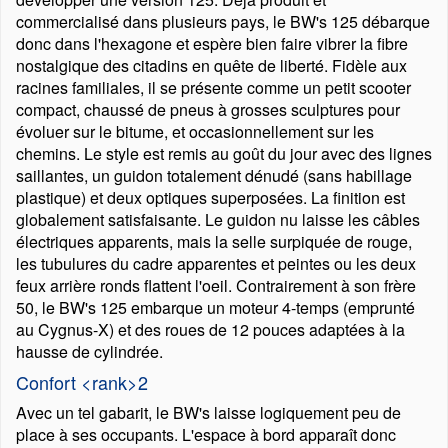
commercialisé dans plusieurs pays, le BW's 125 débarque
donc dans l'hexagone et espère bien faire vibrer la fibre
nostalgique des citadins en quête de liberté. Fidèle aux
racines familiales, il se présente comme un petit scooter
compact, chaussé de pneus à grosses sculptures pour
évoluer sur le bitume, et occasionnellement sur les
chemins. Le style est remis au goût du jour avec des lignes
saillantes, un guidon totalement dénudé (sans habillage
plastique) et deux optiques superposées. La finition est
globalement satisfaisante. Le guidon nu laisse les câbles
électriques apparents, mais la selle surpiquée de rouge,
les tubulures du cadre apparentes et peintes ou les deux
feux arrière ronds flattent l'oeil. Contrairement à son frère
50, le BW's 125 embarque un moteur 4-temps (emprunté
au Cygnus-X) et des roues de 12 pouces adaptées à la
hausse de cylindrée.
Confort <rank>2
Avec un tel gabarit, le BW's laisse logiquement peu de
place à ses occupants. L'espace à bord apparaît donc