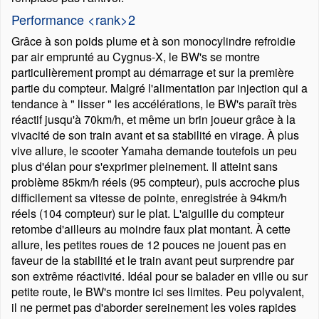
Performance <rank>2
Grâce à son poids plume et à son monocylindre refroidie
par air emprunté au Cygnus-X, le BW's se montre
particulièrement prompt au démarrage et sur la première
partie du compteur. Malgré l'alimentation par injection qui a
tendance à
lisser
les accélérations, le BW's paraît très
réactif jusqu'à 70km/h, et même un brin joueur grâce à la
vivacité de son train avant et sa stabilité en virage. À plus
vive allure, le scooter Yamaha demande toutefois un peu
plus d'élan pour s'exprimer pleinement. Il atteint sans
problème 85km/h réels (95 compteur), puis accroche plus
difficilement sa vitesse de pointe, enregistrée à 94km/h
réels (104 compteur) sur le plat. L'aiguille du compteur
retombe d'ailleurs au moindre faux plat montant. À cette
allure, les petites roues de 12 pouces ne jouent pas en
faveur de la stabilité et le train avant peut surprendre par
son extrême réactivité. Idéal pour se balader en ville ou sur
petite route, le BW's montre ici ses limites. Peu polyvalent,
il ne permet pas d'aborder sereinement les voies rapides