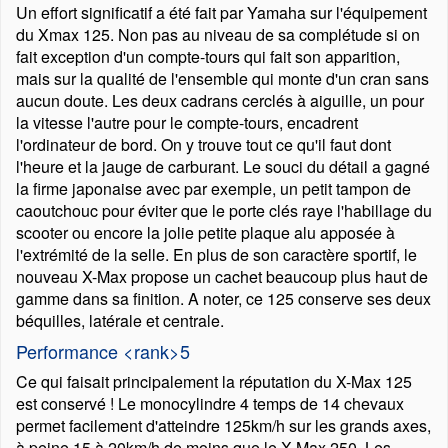
Un effort significatif a été fait par Yamaha sur l'équipement
du Xmax 125. Non pas au niveau de sa complétude si on
fait exception d'un compte-tours qui fait son apparition,
mais sur la qualité de l'ensemble qui monte d'un cran sans
aucun doute. Les deux cadrans cerclés à aiguille, un pour
la vitesse l'autre pour le compte-tours, encadrent
l'ordinateur de bord. On y trouve tout ce qu'il faut dont
l'heure et la jauge de carburant. Le souci du détail a gagné
la firme japonaise avec par exemple, un petit tampon de
caoutchouc pour éviter que le porte clés raye l'habillage du
scooter ou encore la jolie petite plaque alu apposée à
l'extrémité de la selle. En plus de son caractère sportif, le
nouveau X-Max propose un cachet beaucoup plus haut de
gamme dans sa finition. A noter, ce 125 conserve ses deux
béquilles, latérale et centrale.
Performance <rank>5
Ce qui faisait principalement la réputation du X-Max 125
est conservé ! Le monocylindre 4 temps de 14 chevaux
permet facilement d'atteindre 125km/h sur les grands axes,
à peine 15 à 20km/h de moins que le X-Max 250. Les