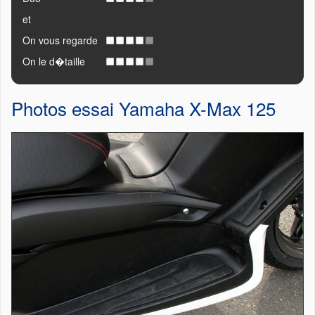
et
On vous regarde
On le d�taille
Photos essai Yamaha X-Max 125