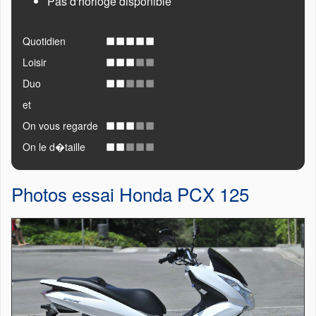
Pas d'horloge disponible
Quotidien
Loisir
Duo
et
On vous regarde
On le d�taille
Photos essai Honda PCX 125