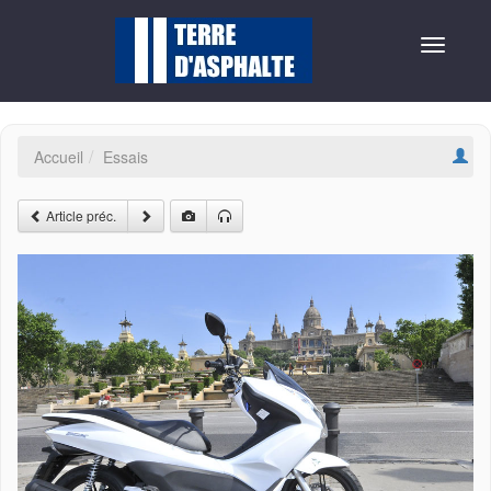
Toggle
navigat
Accueil
Essais
Article préc.