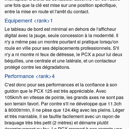
une fois que la clé est mise sur une position spécifique,
entre la mise en route et l'arrêt du contact.
Equipement <rank>1
Le tableau de bord est minimal en dehors de l'afficheur
digital avec la jauge, seule concession à la modernité. Il
n'y a même pas un montre pourtant si pratique lorsqu'on
roule en ville pour ses déplacements professionnels. S'il
n'y a ni montre ni feux de détresse, le PCX a pour lui deux
béquilles, une centrale et une latérale, et un contacteur
protégé contre les dégradations.
Performance <rank>4
C'est donc pour ses performances et la confiance à son
guidon que le PCX 125 est très appréciable. Avec
105km/h en vitesse de pointe, les grands axes ne sont pas
son terrain favori. Par contre s'il ne développe que 11.3ch
à 8000tr/min, il ne pèse que 124.4kg avec les pleins. Léger
et très maniable, il se faufile facilement avec un rayon de
braquage très très petit (2 mètres) et démarre plutôt
énergiquement au feu. Le PCX reprend à son compte une