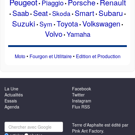
Peugeot
Porsche
Renault
Piaggio
•
•
•
Subaru
Saab
Seat
Smart
Skoda
•
•
•
•
•
•
Suzuki
Toyota
Volkswagen
Sym
•
•
•
•
Volvo
Yamaha
•
Moto
•
Fourgon et Utilitaire
•
Edition et Production
La Une
Facebook
Actualités
Twitter
Essais
Instagram
Agenda
Flux RSS
Terre d'Asphalte est édité par
Pink Ant Factory.